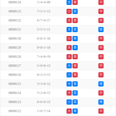
08090134
1+4+4=09
大
单
中
08090133
7+5+1=13
小
双
中
08090132
6+7+4=17
大
单
中
08090131
5+5+1=11
大
双
错
08090130
0+8+2=10
小
单
中
08090129
9+8+1=18
大
单
中
08090128
7+4+8=19
大
单
中
08090127
5+0+8=13
大
单
中
08090126
8+2+5=15
小
单
中
08090125
3+3+6=12
大
单
错
08090124
5+2+8=15
大
双
中
08090123
0+6+9=15
小
双
错
08090122
1+6+7=14
大
单
中