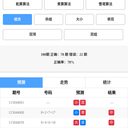
乾算算法
青算算法
雪鸢算法
组合
杀组
大小
单双
双项
双组
100期 正确：78 期 错误：22 期
正确率：78%
预测
走势
统计
期号
号码
预测
结果
115044661
---
小
双
---
115044660
8+2+7=17
小
单
中
115044659
8+4+6=18
大
单
中