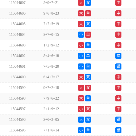
115044607
5+9+7=21
大
双
中
115044606
9+6+8=23
大
单
中
115044605
7+7+5=19
大
双
中
115044604
8+7+0=15
小
单
中
115044603
1+2+9=12
小
单
中
115044602
8+4+6=18
小
单
错
115044601
7+5+8=20
小
单
错
115044600
6+4+7=17
大
双
中
115044599
9+7+2=18
大
双
中
115044598
7+9+6=22
大
单
中
115044597
2+1+9=12
小
双
中
115044596
3+0+2=05
大
双
错
115044595
7+1+6=14
小
单
错