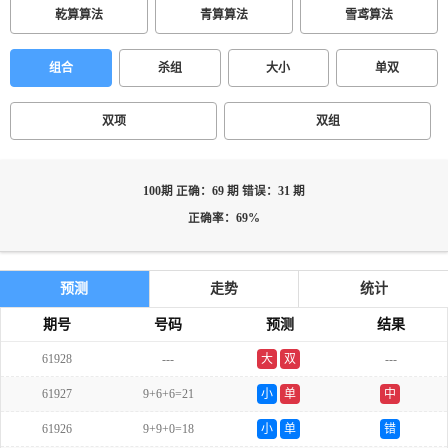
乾算算法
青算算法
雪鸢算法
组合
杀组
大小
单双
双项
双组
100期 正确：69 期 错误：31 期
正确率：69%
预测
走势
统计
期号
号码
预测
结果
61928
---
大
双
---
61927
9+6+6=21
小
单
中
61926
9+9+0=18
小
单
错