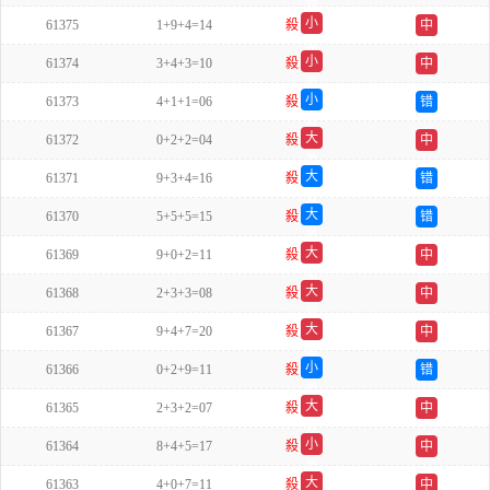
双
小
61375
1+9+4=14
殺
中
单
小
61374
3+4+3=10
殺
中
单
小
61373
4+1+1=06
殺
错
双
大
61372
0+2+2=04
殺
中
单
大
61371
9+3+4=16
殺
错
双
大
61370
5+5+5=15
殺
错
单
大
61369
9+0+2=11
殺
中
单
大
61368
2+3+3=08
殺
中
双
大
61367
9+4+7=20
殺
中
单
小
61366
0+2+9=11
殺
错
单
大
61365
2+3+2=07
殺
中
双
小
61364
8+4+5=17
殺
中
单
大
61363
4+0+7=11
殺
中