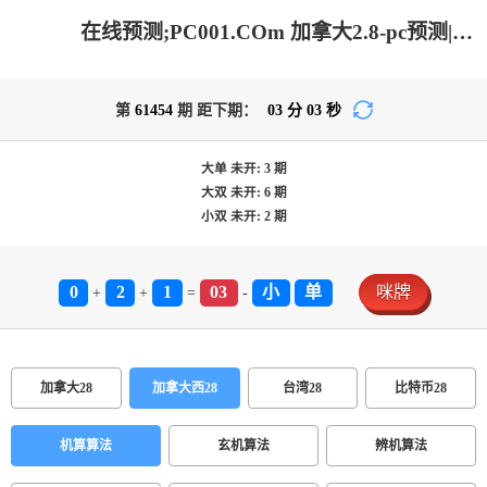
在线预测;PC001.COm 加拿大2.8-pc预测|加拿大2.8结果分析|加拿大2.8走势咪牌预测|加拿大pc2.8预测-在线预测|加拿大在线咪牌_极致火热优质的免费预测网站!
第
61454
期 距下期：
03
分
03
秒
大单
未开:
3
期
大双
未开:
6
期
小双
未开:
2
期
0
2
1
03
小
单
咪牌
+
+
=
-
加拿大28
加拿大西28
台湾28
比特币28
机算算法
玄机算法
辨机算法