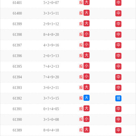
大
61401
5+2+0=07
殺
中
单
大
61400
3+3+5=11
殺
中
双
大
61399
2+9+1=12
殺
中
双
小
61398
8+4+8=20
殺
中
单
小
61397
4+3+9=16
殺
中
单
大
61396
2+6+5=13
殺
中
单
小
61395
7+4+2=13
殺
中
双
小
61394
7+4+9=20
殺
中
单
大
61393
3+6+2=11
殺
中
双
大
61392
3+7+5=15
殺
错
单
大
61391
0+1+4=05
殺
中
单
小
61390
3+5+0=08
殺
中
单
大
61389
8+6+4=18
殺
中
单