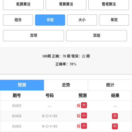
乾算算法
青算算法
雪鸢算法
组合
杀组
大小
单双
双项
双组
100期 正确：78 期 错误：22 期
正确率：78%
预测
走势
统计
期号
号码
预测
结果
大
61455
---
殺
---
双
小
61454
0+2+1=03
殺
中
双
小
61453
0+2+1=03
殺
中
双