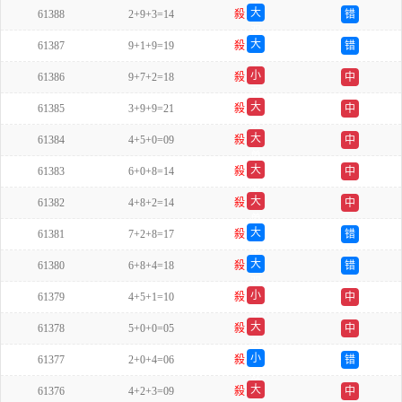
大
61388
2+9+3=14
殺
错
双
大
61387
9+1+9=19
殺
错
单
小
61386
9+7+2=18
殺
中
双
大
61385
3+9+9=21
殺
中
双
大
61384
4+5+0=09
殺
中
单
大
61383
6+0+8=14
殺
中
单
大
61382
4+8+2=14
殺
中
单
大
61381
7+2+8=17
殺
错
单
大
61380
6+8+4=18
殺
错
双
小
61379
4+5+1=10
殺
中
单
大
61378
5+0+0=05
殺
中
单
小
61377
2+0+4=06
殺
错
双
大
61376
4+2+3=09
殺
中