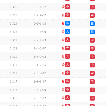
单
小
61426
5+6+6=17
殺
中
单
小
61425
4+9+9=22
殺
中
双
小
61424
6+6+1=13
殺
错
单
大
61423
3+8+8=19
殺
错
单
大
61422
7+7+9=23
殺
中
双
大
61421
1+4+2=07
殺
中
单
大
61420
1+5+7=13
殺
中
双
大
61419
9+4+2=15
殺
中
双
小
61418
9+6+2=17
殺
中
单
小
61417
1+3+3=07
殺
中
双
小
61416
9+4+7=20
殺
中
单
大
61415
7+0+5=12
殺
中
单