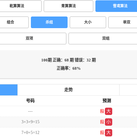
乾算算法
青算算法
雪鸢算法
组合
杀组
大小
单双
双项
双组
100期 正确：68 期 错误：32 期
正确率：68%
走势
号码
预测
---
殺
大
双
3+3+9=15
殺
小
单
7+0+5=12
殺
大