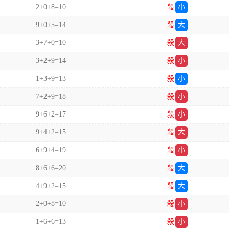
双
2+0+8=10
殺
小
双
9+0+5=14
殺
大
双
3+7+0=10
殺
大
双
3+2+9=14
殺
小
单
1+3+9=13
殺
小
单
7+2+9=18
殺
小
双
9+6+2=17
殺
小
双
9+4+2=15
殺
大
双
6+9+4=19
殺
小
双
8+6+6=20
殺
大
双
4+9+2=15
殺
大
单
2+0+8=10
殺
小
单
1+6+6=13
殺
小