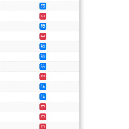
错
中
错
中
错
错
错
中
错
错
中
中
中