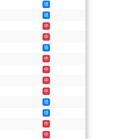
错
错
中
中
错
中
中
中
中
错
错
中
中