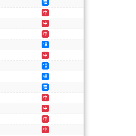
错
中
中
中
错
中
错
错
错
中
中
中
中