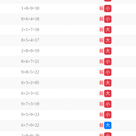
双
1+0+9=10
殺
小
单
8+6+4=18
殺
小
单
2+1+7=10
殺
大
单
8+5+4=17
殺
大
双
2+8+9=19
殺
大
双
8+6+7=21
殺
小
双
9+8+5=22
殺
小
单
0+3+2=05
殺
大
双
6+2+3=11
殺
大
单
9+7+3=19
殺
小
单
9+5+9=23
殺
小
双
6+7+9=22
殺
大
双
2+9+9=20
殺
小