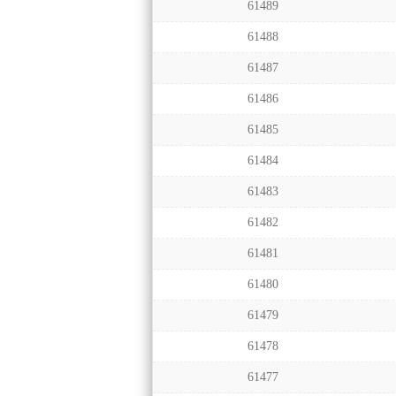
61489
61488
61487
61486
61485
61484
61483
61482
61481
61480
61479
61478
61477